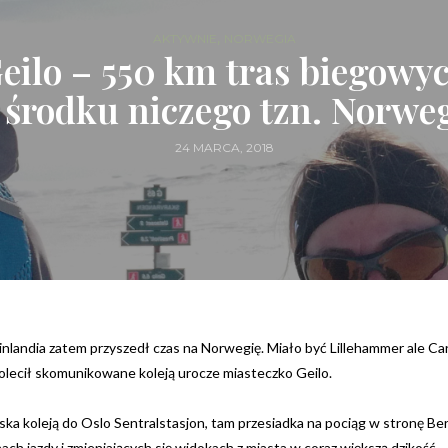
,
AKTYWNIE
NORWEGIA
eilo – 550 km tras biegowy
 środku niczego tzn. Norweg
24 MARCA, 2018
Finlandia zatem przyszedł czas na Norwegię. Miało być Lillehammer ale Car
lecił skomunikowane koleją urocze miasteczko Geilo.
iska koleją do Oslo Sentralstasjon, tam przesiadka na pociąg w stronę Be
ch jazdy i zmieniających się widokach z miasta w coraz większą dzikość