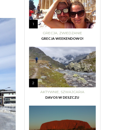
1
GRECJA
,
ZWIEDZANIE
GRECJA WEEKENDOWO!
2
AKTYWNIE
,
SZWAJCARIA
DAVOS W DESZCZU