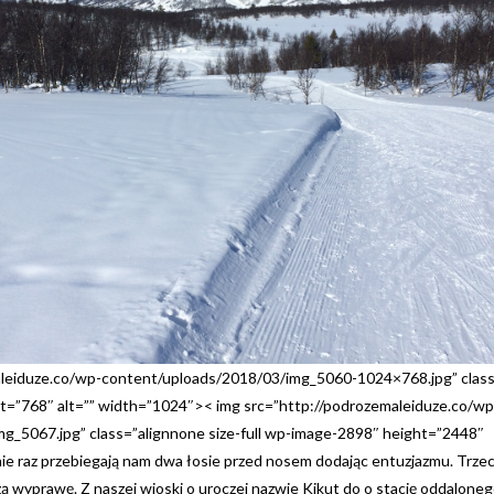
aleiduze.co/wp-content/uploads/2018/03/img_5060-1024×768.jpg” class
t=”768″ alt=”” width=”1024″>< img src=”http://podrozemaleiduze.co/wp
g_5067.jpg” class=”alignnone size-full wp-image-2898″ height=”2448″
e raz przebiegają nam dwa łosie przed nosem dodając entuzjazmu. Trze
zą wyprawę. Z naszej wioski o uroczej nazwie Kikut do o stację oddalone