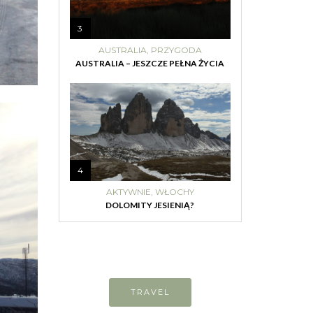
3
AUSTRALIA
,
PRZYGODA
AUSTRALIA – JESZCZE PEŁNA ŻYCIA
4
AKTYWNIE
,
WŁOCHY
DOLOMITY JESIENIĄ?
TRAVEL