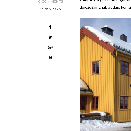
0 COMMENTS
dojeżdżamy, jak podaje komuni
4965 VIEWS