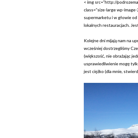
< img src=”http://podroze
class=”size-large wp-image
supermarketu i w głowie od 
lokalnych restauracjach. Jes
Kolejne dni mijają nam na 
wcześniej dostrzegliśmy Czec
(większość, nie obrażając je
usprawiedliwienie mogę tylko
jest ciężko (dla mnie, stwie
ZWIEDZANIE
VIHNO PORTO W PORTO
18 PAŹDZIERNIKA, 2017