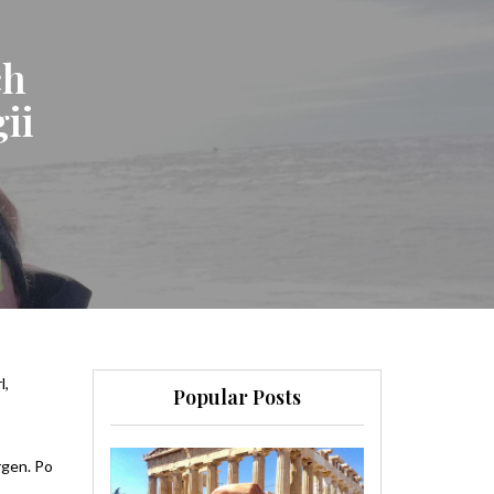
ch
ii
l,
Popular Posts
rgen. Po