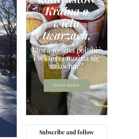
Kraina o
wielu
twarzach,
którą można polubić
i w której można się
zakochać?
READ MORE
Subscribe and follow