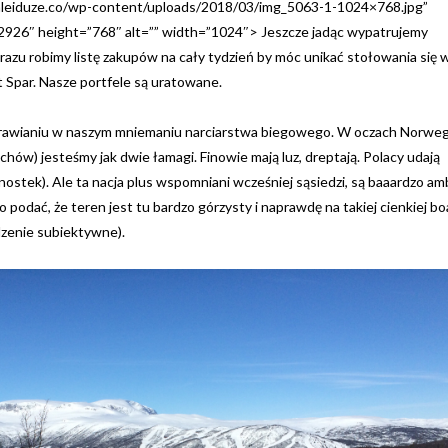
maleiduze.co/wp-content/uploads/2018/03/img_5063-1-1024×768.jpg”
-2926″ height=”768″ alt=”” width=”1024″> Jeszcze jadąc wypatrujemy
razu robimy listę zakupów na cały tydzień by móc unikać stołowania się 
t Spar. Nasze portfele są uratowane.
uprawianiu w naszym mniemaniu narciarstwa biegowego. W oczach Norwegó
hów) jesteśmy jak dwie łamagi. Finowie mają luz, dreptają. Polacy udają
dnostek). Ale ta nacja plus wspomniani wcześniej sąsiedzi, są baaardzo amb
 podać, że teren jest tu bardzo górzysty i naprawdę na takiej cienkiej boa
rdzenie subiektywne).
,
,
AKTYWNIE
WŁOCHY
KENIA
PRZYGO
DOLOMITY JESIENIĄ?
KENIA
13 PAŹDZIERNIKA, 2017
10 GRUDNIA, 201