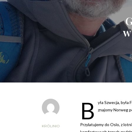
G
w
B
yła Szwecja, była 
znajomy Norweg po
Przylatujemy do Oslo, z lotn
KRÓLINIO
komfortowych trzech godzina