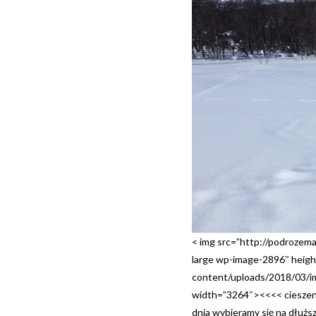
< img src=”http://podrozem
large wp-image-2896″ heigh
content/uploads/2018/03/im
width=”3264″><<<< cieszeni
dnia wybieramy się na dłużs