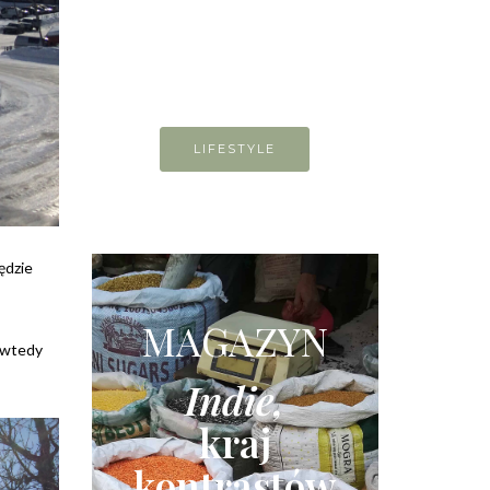
LIFESTYLE
będzie
MAGAZYN
I wtedy
Indie,
kraj
kontrastów