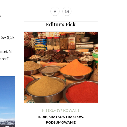
w
Editor’s Pick
w (i jak
itni. Na
zerii
DA
NIESKLASYFIKOWANE
Z
INDIE, KRAJ KONTRASTÓW.
VIHNO
PODSUMOWANIE
7
18 PAŹ