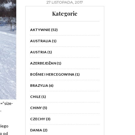
27 LISTOPADA, 2017
Kategorie
AKTYWNIE
(52)
AUSTRALIA
(1)
AUSTRIA
(1)
AZERBEJDŻAN
(1)
BOŚNIE I HERCEGOWINA
(1)
BRAZYLIA
(6)
CHILE
(1)
=”size-
CHINY
(5)
-
CZECHY
(3)
ciego
DANIA
(2)
go od