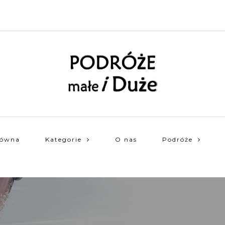
łówna
Kategorie
O nas
Podróże