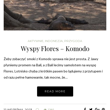
AKTYWNIE
,
INDONEZJA
,
PRZYGODA
Wyspy Flores – Komodo
Żeby zobaczyć smoki z Komodo sprawa nie jest prosta. Z Jawy
płyniemy promem na Bali, a z Bali lecimy samolotem na wyspę
Flores. Lotnisko chyba z krótkim pasem bo lądujemy z przytupem i
od razu pełne hamowanie, tak mocne, że…
READ MORE
12 WRZEŚNIA, 2023
1285