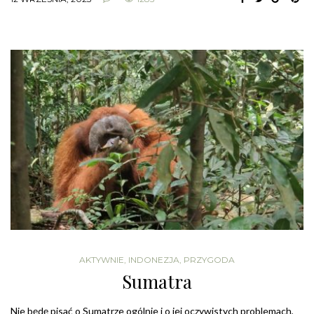
AKTYWNIE
,
INDONEZJA
,
PRZYGODA
Sumatra
Nie będę pisać o Sumatrze ogólnie i o jej oczywistych problemach,