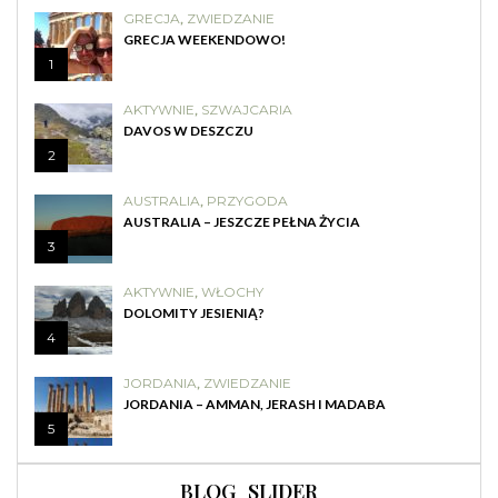
GRECJA
,
ZWIEDZANIE
GRECJA WEEKENDOWO!
1
AKTYWNIE
,
SZWAJCARIA
DAVOS W DESZCZU
2
AUSTRALIA
,
PRZYGODA
AUSTRALIA – JESZCZE PEŁNA ŻYCIA
3
AKTYWNIE
,
WŁOCHY
DOLOMITY JESIENIĄ?
4
JORDANIA
,
ZWIEDZANIE
JORDANIA – AMMAN, JERASH I MADABA
5
BLOG_SLIDER