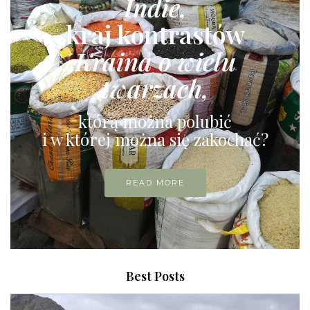
Indie,
kraj kontrastów
Kraina o wielu
twarzach,
którą można polubić
i w której można się zakochać?
READ MORE
Best Posts