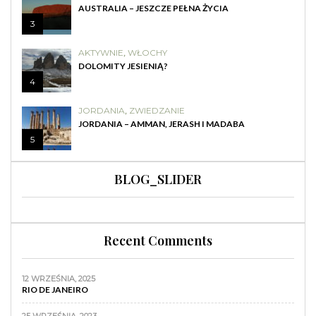
AUSTRALIA – JESZCZE PEŁNA ŻYCIA
3
AKTYWNIE
,
WŁOCHY
DOLOMITY JESIENIĄ?
4
JORDANIA
,
ZWIEDZANIE
JORDANIA – AMMAN, JERASH I MADABA
5
BLOG_SLIDER
Recent Comments
12 WRZEŚNIA, 2025
RIO DE JANEIRO