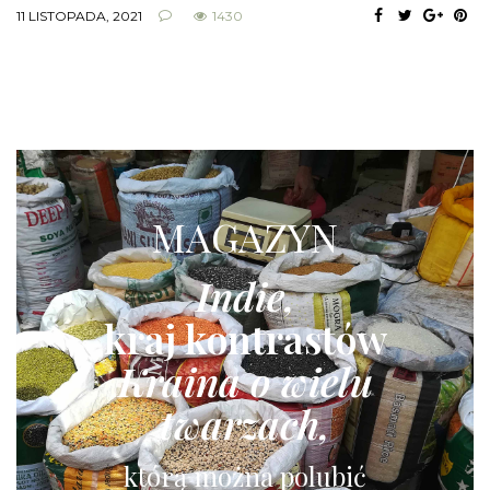
11 LISTOPADA, 2021
1430
MAGAZYN
Indie,
kraj kontrastów
Kraina o wielu
twarzach,
którą można polubić