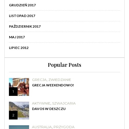
GRUDZIEŃ 2017
LISTOPAD 2017
PAŹDZIERNIK 2017
MAJ 2017
LIPIEC 2012
Popular Posts
GRECJA
,
ZWIEDZANIE
GRECJA WEEKENDOWO!
1
AKTYWNIE
,
SZWAJCARIA
DAVOS W DESZCZU
2
AUSTRALIA
,
PRZYGODA