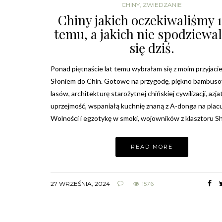
CHINY
,
ZWIEDZANIE
Chiny jakich oczekiwaliśmy 1
temu, a jakich nie spodziewa
się dziś.
Ponad piętnaście lat temu wybrałam się z moim przyjaci
Słoniem do Chin. Gotowe na przygodę, piękno bambus
lasów, architekturę starożytnej chińskiej cywilizacji, azj
uprzejmość, wspaniałą kuchnię znaną z A-donga na plac
Wolności i egzotykę w smoki, wojowników z klasztoru Sh
READ MORE
27 WRZEŚNIA, 2024
1576