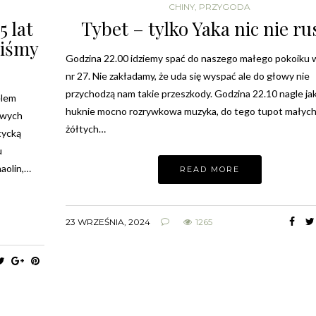
CHINY
,
PRZYGODA
5 lat
Tybet – tylko Yaka nic nie ru
liśmy
Godzina 22.00 idziemy spać do naszego małego pokoiku 
nr 27. Nie zakładamy, że uda się wyspać ale do głowy nie
przychodzą nam takie przeszkody. Godzina 22.10 nagle jak
elem
huknie mocno rozrywkowa muzyka, do tego tupot małyc
owych
żółtych…
atycką
u
aolin,…
READ MORE
23 WRZEŚNIA, 2024
1265