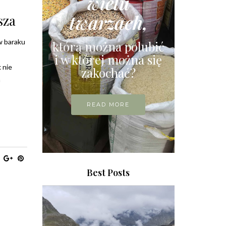
wielu
twarzach,
sza
w baraku
którą można polubić
i w której można się
 nie
zakochać?
h
READ MORE
Best Posts