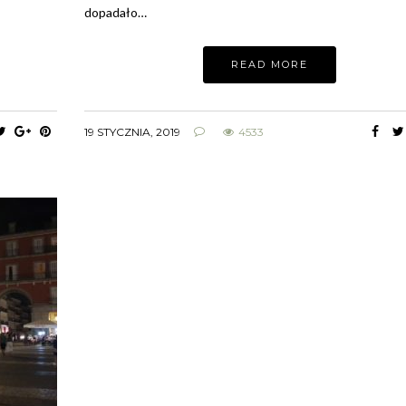
dopadało…
READ MORE
19 STYCZNIA, 2019
4533