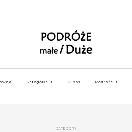
łówna
Kategorie
O nas
Podróże
CATEGORY