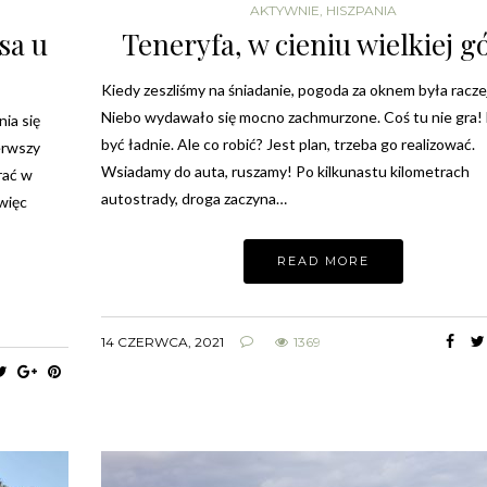
AKTYWNIE
,
HISZPANIA
sa u
Teneryfa, w cieniu wielkiej g
Kiedy zeszliśmy na śniadanie, pogoda za oknem była racze
Niebo wydawało się mocno zachmurzone. Coś tu nie gra!
ia się
być ładnie. Ale co robić? Jest plan, trzeba go realizować.
erwszy
Wsiadamy do auta, ruszamy! Po kilkunastu kilometrach
rać w
autostrady, droga zaczyna…
 więc
READ MORE
14 CZERWCA, 2021
1369