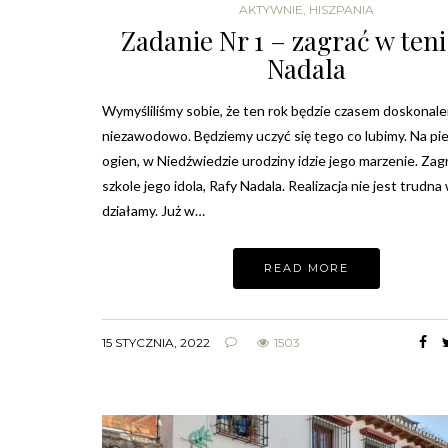
AKTYWNIE
,
HISZPANIA
Zadanie Nr 1 – zagrać w teni
Nadala
Wymyśliliśmy sobie, że ten rok będzie czasem doskonalen
niezawodowo. Będziemy uczyć się tego co lubimy. Na pi
ogien, w Niedźwiedzie urodziny idzie jego marzenie. Zag
szkole jego idola, Rafy Nadala. Realizacja nie jest trudna
działamy. Już w…
READ MORE
15 STYCZNIA, 2022
1503