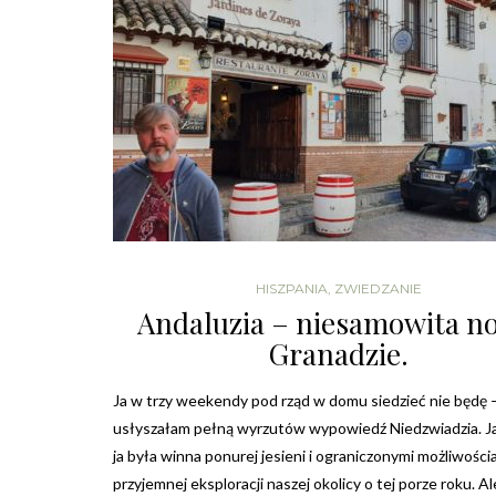
,
AKTYWNIE
WŁOCHY
DOLOMITY JESIENIĄ?
13 PAŹDZIERNIKA, 2017
HISZPANIA
,
ZWIEDZANIE
Andaluzia – niesamowita n
Granadzie.
Ja w trzy weekendy pod rząd w domu siedzieć nie będę 
usłyszałam pełną wyrzutów wypowiedź Niedzwiadzia. J
ja była winna ponurej jesieni i ograniczonymi możliwości
przyjemnej eksploracji naszej okolicy o tej porze roku. Al