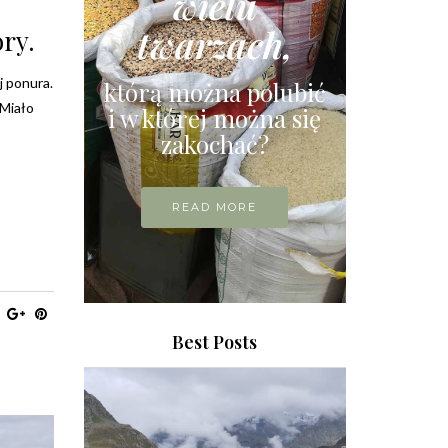
wielu
twarzach,
óry.
j ponura.
którą można polubić
 Miało
i w której można się
zakochać?
READ MORE
Best Posts