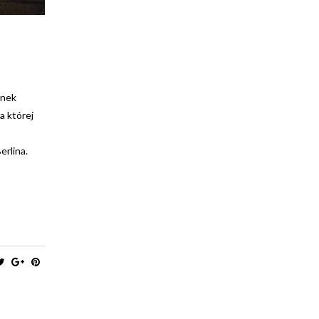
enek
a której
erlina.