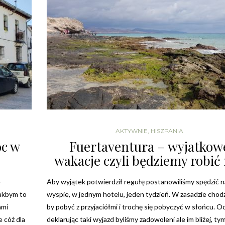
,
,
JORDANIA
ZWIEDZANIE
GRECJA
ZWIEDZA
JORDANIA – AMMAN, JERASH I MADABA
GRECJA WEEKEND
7 LISTOPADA, 2019
19 LISTOPADA, 20
AKTYWNIE
,
HISZPANIA
oc w
Fuertaventura – wyjatkow
wakacje czyli będziemy robić 
–
Aby wyjątek potwierdził regułę postanowiliśmy spędzić n
akbym to
wyspie, w jednym hotelu, jeden tydzień. W zasadzie chodz
ami
by pobyć z przyjaciółmi i trochę się pobyczyć w słońcu. O
e cóż dla
deklarując taki wyjazd byliśmy zadowoleni ale im bliżej, ty