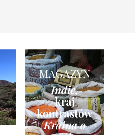
MAGAZYN
Indie,
kraj
kontrastów
Kraina o