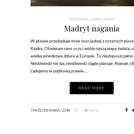
HISZPANIA
,
ZWIEDZANIE
Madryt nagania
W głowie prześladuje mnie test jednej z ostatnich pios
Kazika. Otwieram rano oczy i widzę naszą mapę świata, n
wielka pinezkowa dziura w Europie. To niedopuszczalne.
Niedźwiedź nie śpi, niedźwiedź ciągle planuje. Ryanair z B
Lądujemy w piątkową prawie…
READ MORE
1 PAŹDZIERNIKA, 2018
5246