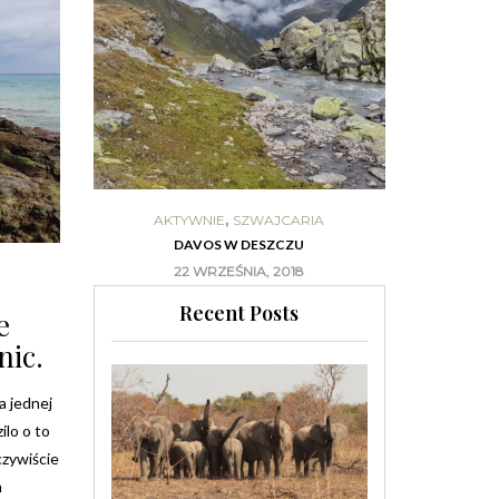
,
NIE
AKTYWNIE
SZWAJCARIA
AUSTR
OWO!
DAVOS W DESZCZU
AUSTRALIA –
17
22 WRZEŚNIA, 2018
20
Recent Posts
e
nic.
a jednej
ilo o to
czywiście
m