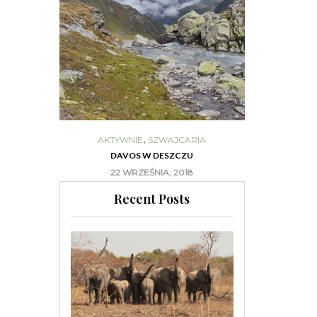
,
NIE
AKTYWNIE
SZWAJCARIA
AUSTR
OWO!
DAVOS W DESZCZU
AUSTRALIA –
17
22 WRZEŚNIA, 2018
20
Recent Posts