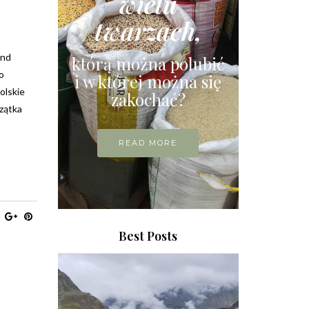
wielu
twarzach,
end
którą można polubić
o
i w której można się
olskie
zakochać?
rzątka
READ MORE
Best Posts