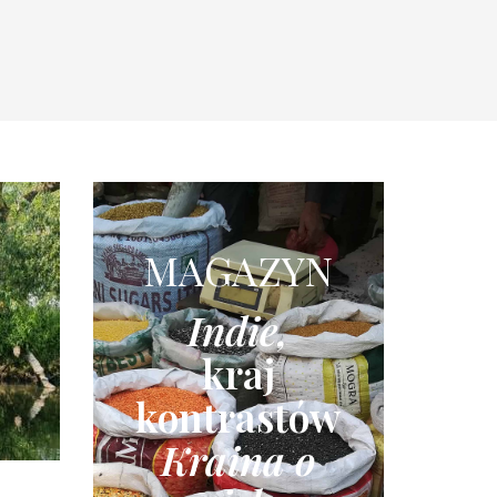
MAGAZYN
Indie,
kraj
kontrastów
Kraina o