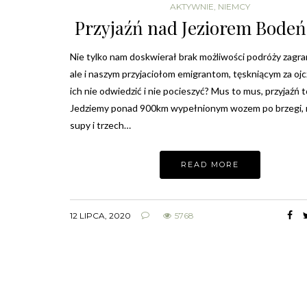
AKTYWNIE
,
NIEMCY
Przyjaźń nad Jeziorem Bode
Nie tylko nam doskwierał brak możliwości podróży zagr
ale i naszym przyjaciołom emigrantom, tęskniącym za ojc
ich nie odwiedzić i nie pocieszyć? Mus to mus, przyjaźń t
Jedziemy ponad 900km wypełnionym wozem po brzegi, 
supy i trzech…
READ MORE
12 LIPCA, 2020
5768