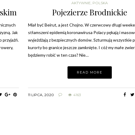
AKTYWNIE
,
POLSKA
ńskim
Pojezierze Brodnickie
anicznych
Miał być Beirut, a jest Chojno. W czerwcowy długi week
zyzną. Jak
stłamszeni epidemią koronawirusa Polacy pękają i masow
o przyjaźń.
wyjeżdżają z bezpiecznych domów. Szturmują wszystkie p
rowery,
kurorty bo granice jeszcze zamknięte. I cóż my małe zwie
będziemy robić w ten czas? Nie…
READ MORE
11 LIPCA, 2020
4163