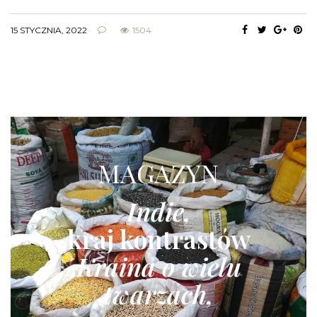
15 STYCZNIA, 2022
1504
MAGAZYN
Indie,
kraj kontrastów
Kraina o wielu
twarzach,