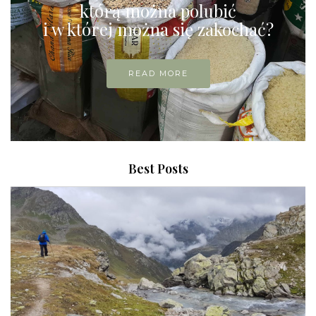
którą można polubić
i w której można się zakochać?
READ MORE
Best Posts