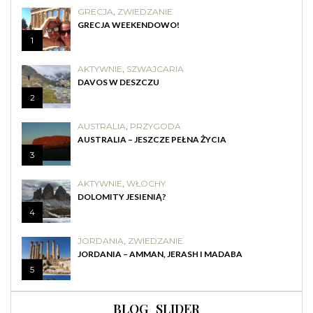
GRECJA
,
ZWIEDZANIE
GRECJA WEEKENDOWO!
1
AKTYWNIE
,
SZWAJCARIA
DAVOS W DESZCZU
2
AUSTRALIA
,
PRZYGODA
AUSTRALIA – JESZCZE PEŁNA ŻYCIA
3
AKTYWNIE
,
WŁOCHY
DOLOMITY JESIENIĄ?
4
JORDANIA
,
ZWIEDZANIE
JORDANIA – AMMAN, JERASH I MADABA
5
BLOG_SLIDER