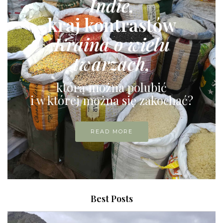
Indie,
kraj kontrastów
Kraina o wielu
twarzach,
którą można polubić
i w której można się zakochać?
READ MORE
Best Posts