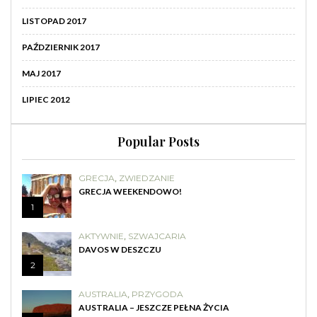
LISTOPAD 2017
PAŹDZIERNIK 2017
MAJ 2017
LIPIEC 2012
Popular Posts
GRECJA
,
ZWIEDZANIE
GRECJA WEEKENDOWO!
1
AKTYWNIE
,
SZWAJCARIA
DAVOS W DESZCZU
2
AUSTRALIA
,
PRZYGODA
AUSTRALIA – JESZCZE PEŁNA ŻYCIA