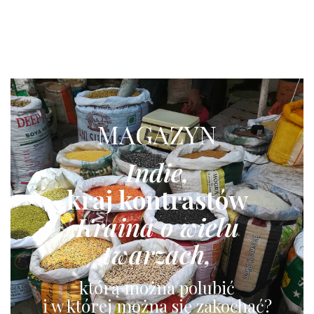
MAGAZYN
Indie,
kraj kontrastów
Kraina o wielu
twarzach,
którą można polubić
i w której można się zakochać?