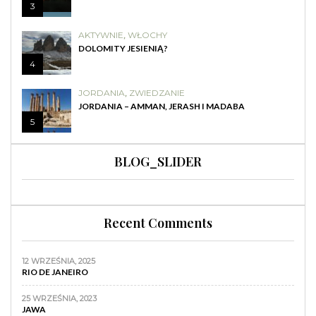
3
AKTYWNIE
,
WŁOCHY
DOLOMITY JESIENIĄ?
4
JORDANIA
,
ZWIEDZANIE
JORDANIA – AMMAN, JERASH I MADABA
5
BLOG_SLIDER
Recent Comments
12 WRZEŚNIA, 2025
RIO DE JANEIRO
25 WRZEŚNIA, 2023
JAWA