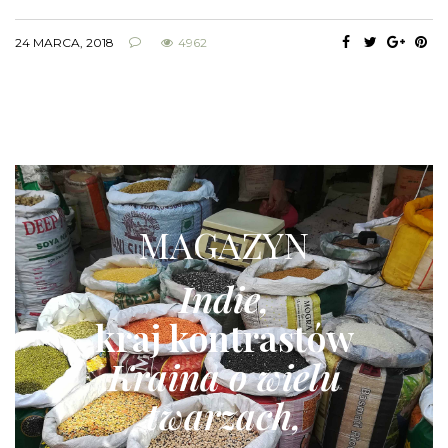
24 MARCA, 2018
4962
MAGAZYN
Indie,
kraj kontrastów
Kraina o wielu
twarzach,