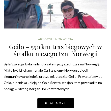
AKTYWNIE
,
NORWEGIA
Geilo – 550 km tras biegowych w
środku niczego tzn. Norwegii
Była Szwecja, była Finlandia zatem przyszedł czas na Norwegię.
Miało być Lillehammer ale Carl, znajomy Norweg polecił
skomunikowane koleją urocze miasteczko Geilo. Przylatujemy do
Oslo, z lotniska koleją do Oslo Sentralstasjon, tam przesiadka na
pociąg w stronę Bergen. Po komfortowych…
READ MORE