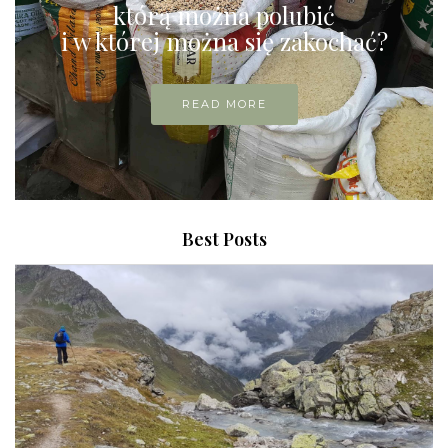
którą można polubić
i w której można się zakochać?
READ MORE
Best Posts