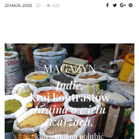
22 MAJA, 2023
1429
MAGAZYN
Indie,
kraj kontrastów
Kraina o wielu
twarzach,
którą można polubić