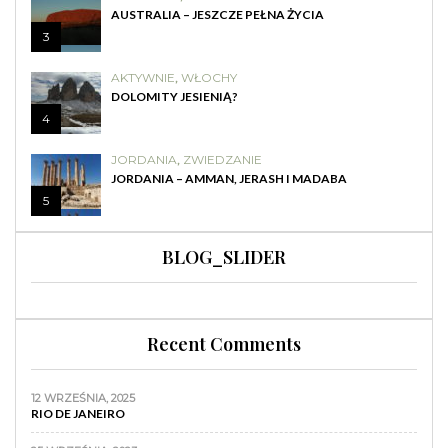
AUSTRALIA – JESZCZE PEŁNA ŻYCIA
3
AKTYWNIE
,
WŁOCHY
DOLOMITY JESIENIĄ?
4
JORDANIA
,
ZWIEDZANIE
JORDANIA – AMMAN, JERASH I MADABA
5
BLOG_SLIDER
Recent Comments
12 WRZEŚNIA, 2025
RIO DE JANEIRO