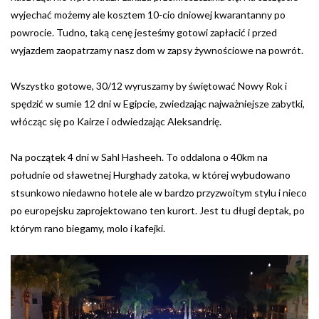
wyjechać możemy ale kosztem 10-cio dniowej kwarantanny po
powrocie. Tudno, taką cenę jesteśmy gotowi zapłacić i przed
wyjazdem zaopatrzamy nasz dom w zapsy żywnościowe na powrót.
Wszystko gotowe, 30/12 wyruszamy by świętować Nowy Rok i
spędzić w sumie 12 dni w Egipcie, zwiedzając najważniejsze zabytki,
włócząc się po Kairze i odwiedzając Aleksandrię.
Na początek 4 dni w Sahl Hasheeh. To oddalona o 40km na
południe od sławetnej Hurghady zatoka, w której wybudowano
stsunkowo niedawno hotele ale w bardzo przyzwoitym stylu i nieco
po europejsku zaprojektowano ten kurort. Jest tu długi deptak, po
którym rano biegamy, molo i kafejki.