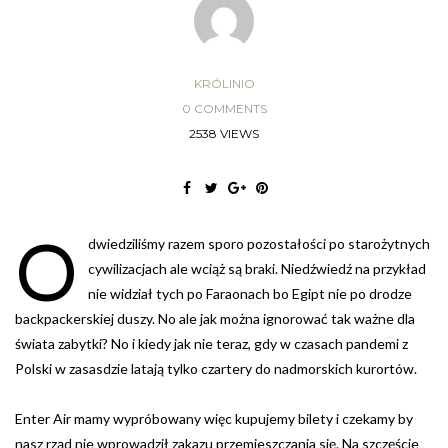
KRÓLINIO
0 COMMENTS
2538 VIEWS
O
dwiedziliśmy razem sporo pozostałości po starożytnych
cywilizacjach ale wciąż są braki. Niedźwiedź na przykład
nie widział tych po Faraonach bo Egipt nie po drodze
backpackerskiej duszy. No ale jak można ignorować tak ważne dla
świata zabytki? No i kiedy jak nie teraz, gdy w czasach pandemi z
Polski w zasasdzie latają tylko czartery do nadmorskich kurortów.
Enter Air mamy wypróbowany więc kupujemy bilety i czekamy by
nasz rząd nie wprowadził zakazu przemieszczania się. Na szczęście