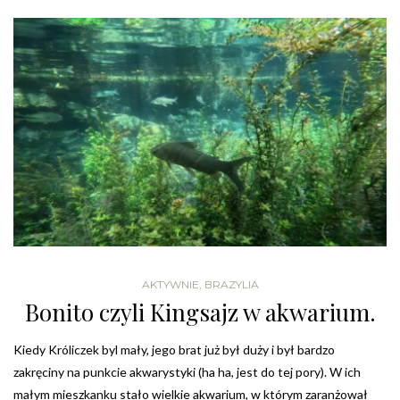
AKTYWNIE
,
BRAZYLIA
Bonito czyli Kingsajz w akwarium.
Kiedy Króliczek byl mały, jego brat już był duży i był bardzo
zakręciny na punkcie akwarystyki (ha ha, jest do tej pory). W ich
małym mieszkanku stało wielkie akwarium, w którym zaranżował