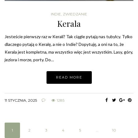
INDIE
,
ZWIEDZANIE
Kerala
Jesteście pierwszy raz w Kerali? Tak ciągle pytają nas tubylcy. Tylko
dlaczego pytają o Keralę, a nie o Indie? Dopytuję, a oni na to, że
Kerala jest kompletna, ma wszystko więc jest wszystkim. Lasy, góry,
jeziora i morze, porty. Do…
READ MORE
11 STYCZNIA, 2025
1285
1
2
3
4
5
...
10