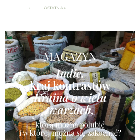
...
»
OSTATNIA »
MAGAZYN
Indie,
kraj kontrastów
Kraina o wielu
twarzach,
którą można polubić
i w której można się zakochać?