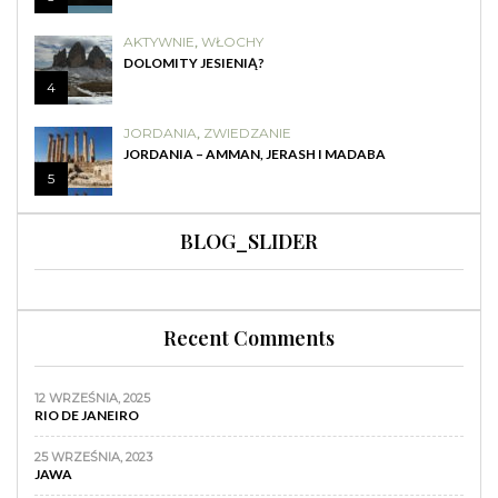
AKTYWNIE
,
WŁOCHY
DOLOMITY JESIENIĄ?
4
JORDANIA
,
ZWIEDZANIE
JORDANIA – AMMAN, JERASH I MADABA
5
BLOG_SLIDER
Recent Comments
12 WRZEŚNIA, 2025
RIO DE JANEIRO
25 WRZEŚNIA, 2023
JAWA